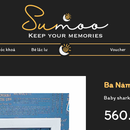
óc khoá
Bé lắc lư
Voucher
Ba Nă
Baby shark 
560