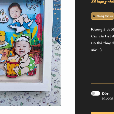
Số lượng nhâ
Khung ảnh 3D
Khung ảnh 3
Các chi tiết
Có thể thay đ
sắc ...)
Đèn
50.000đ