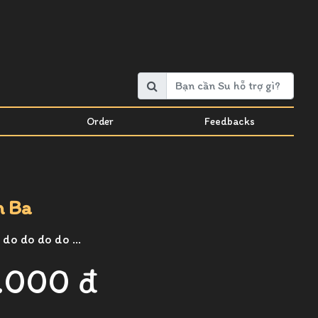
Order
Feedbacks
m Ba
do do do do ...
.000 đ