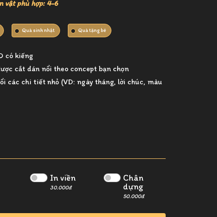
n vật phù hợp: 4-6
Quà sinh nhật
Quà tặng bé
D có kiếng
 được cắt dán nổi theo concept bạn chọn
ổi các chi tiết nhỏ (VD: ngày tháng, lời chúc, màu
In viền
Chân
dựng
30.000đ
50.000đ